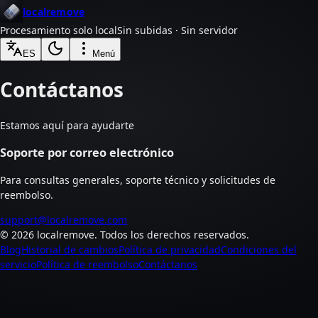
localremove
Procesamiento solo local
Sin subidas · Sin servidor
ES
Menú
Contáctanos
Estamos aquí para ayudarte
Soporte por correo electrónico
Para consultas generales, soporte técnico y solicitudes de
reembolso.
support@localremove.com
©
2026
localremove.
Todos los derechos reservados.
Blog
Historial de cambios
Política de privacidad
Condiciones del
servicio
Política de reembolso
Contáctanos