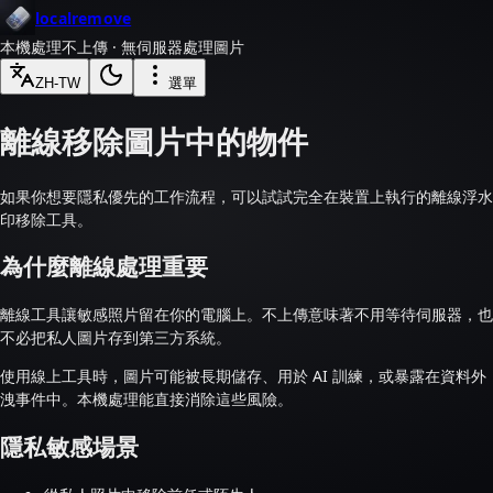
localremove
本機處理
不上傳 · 無伺服器處理圖片
ZH-TW
選單
離線移除圖片中的物件
如果你想要隱私優先的工作流程，可以試試完全在裝置上執行的離線浮水
印移除工具。
為什麼離線處理重要
離線工具讓敏感照片留在你的電腦上。不上傳意味著不用等待伺服器，也
不必把私人圖片存到第三方系統。
使用線上工具時，圖片可能被長期儲存、用於 AI 訓練，或暴露在資料外
洩事件中。本機處理能直接消除這些風險。
隱私敏感場景