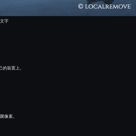
文字
己的裝置上。
圍像素。