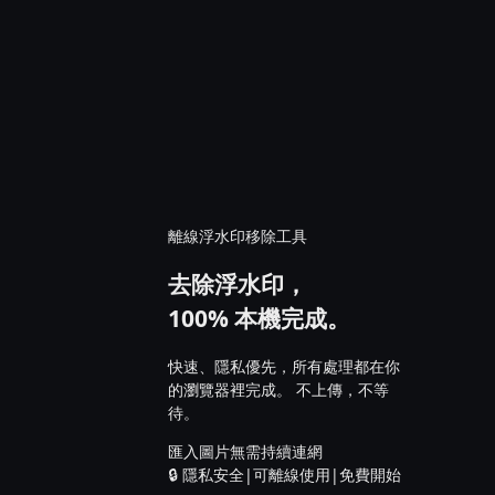
離線浮水印移除工具
去除浮水印，
100% 本機完成。
快速、隱私優先，所有處理都在你
的瀏覽器裡完成。
不上傳，不等
待。
匯入圖片
無需持續連網
🔒
隱私安全
|
可離線使用
|
免費開始