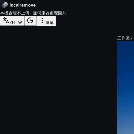
localremove
本機處理
不上傳 · 無伺服器處理圖片
ZH-TW
選單
工作區 /