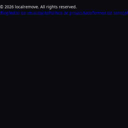
©
2026
localremove.
All rights reserved.
Blog
Notas de atualização
Política de privacidade
Termos de serviço