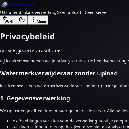
localremove
Uitsluitend lokale verwerking
Geen upload · Geen server
NL
Menu
Privacybeleid
Laatst bijgewerkt: 20 april 2026
Bij localremove nemen we je privacy serieus. De beeldverwerking dr
Watermerkverwijderaar zonder upload
localremove is een watermerkverwijderaar zonder upload: je afbee
1. Gegevensverwerking
We uploaden je afbeeldingen naar geen enkele server. Alle beeld
Je afbeeldingen verlaten voor de verwerking nooit je comput
We slaan je inhoud niet op, bekijken deze niet en analyseren