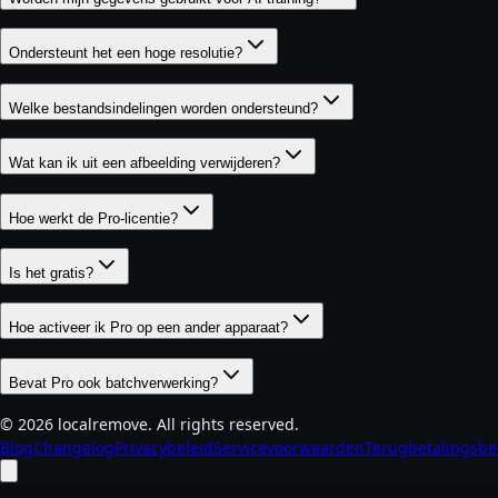
Ondersteunt het een hoge resolutie?
Welke bestandsindelingen worden ondersteund?
Wat kan ik uit een afbeelding verwijderen?
Hoe werkt de Pro-licentie?
Is het gratis?
Hoe activeer ik Pro op een ander apparaat?
Bevat Pro ook batchverwerking?
©
2026
localremove.
All rights reserved.
Blog
Changelog
Privacybeleid
Servicevoorwaarden
Terugbetalingsbe