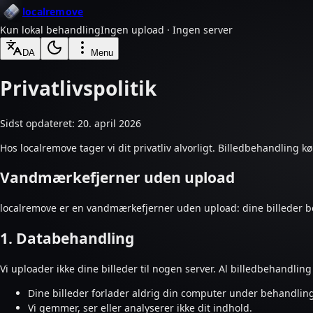
localremove
Kun lokal behandling
Ingen upload · Ingen server
DA
Menu
Privatlivspolitik
Sidst opdateret: 20. april 2026
Hos localremove tager vi dit privatliv alvorligt. Billedbehandling kø
Vandmærkefjerner uden upload
localremove er en vandmærkefjerner uden upload: dine billeder b
1. Databehandling
Vi uploader ikke dine billeder til nogen server. Al billedbehandlin
Dine billeder forlader aldrig din computer under behandlin
Vi gemmer, ser eller analyserer ikke dit indhold.