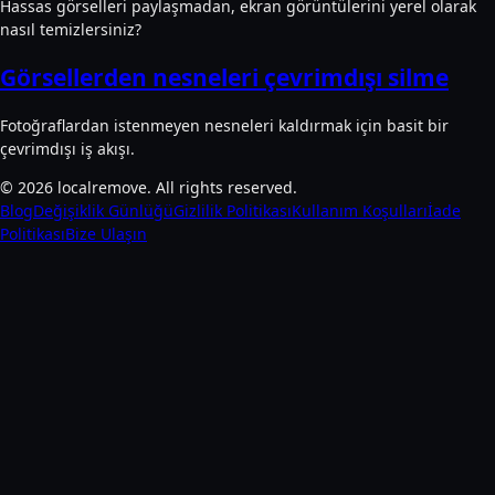
Hassas görselleri paylaşmadan, ekran görüntülerini yerel olarak
nasıl temizlersiniz?
Görsellerden nesneleri çevrimdışı silme
Fotoğraflardan istenmeyen nesneleri kaldırmak için basit bir
çevrimdışı iş akışı.
©
2026
localremove.
All rights reserved.
Blog
Değişiklik Günlüğü
Gizlilik Politikası
Kullanım Koşulları
İade
Politikası
Bize Ulaşın