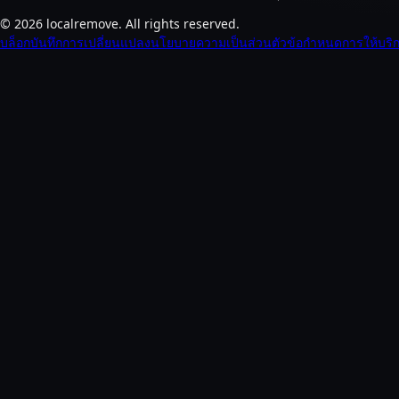
©
2026
localremove.
All rights reserved.
บล็อก
บันทึกการเปลี่ยนแปลง
นโยบายความเป็นส่วนตัว
ข้อกำหนดการให้บริ