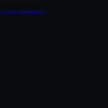
การ
นโยบายการคืนเงิน
ติดต่อเรา