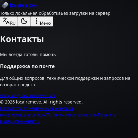
localremove
Только локальная обработка
Без загрузки на сервер
RU
Меню
Контакты
Мы всегда готовы помочь
Поддержка по почте
Для общих вопросов, технической поддержки и запросов на
возврат средств.
support@localremove.com
©
2026
localremove.
All rights reserved.
Блог
История изменений
Политика
конфиденциальности
Условия использования
Правила
возврата
Контакты