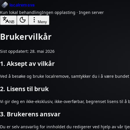
localremove
Kun lokal behandling
Ingen opplasting · Ingen server
NB
Meny
Brukervilkår
Sist oppdatert: 28. mai 2026
1. Aksept av vilkår
Ved å besøke og bruke localremove, samtykker du i å være bundet av
2. Lisens til bruk
Vi gir deg en ikke-eksklusiv, ikke-overførbar, begrenset lisens til å
3. Brukerens ansvar
Du er selv ansvarlig for innholdet du redigerer ved hjelp av vår tje