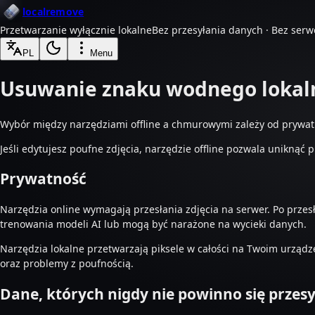
localremove
Przetwarzanie wyłącznie lokalne
Bez przesyłania danych · Bez ser
PL
Menu
Usuwanie znaku wodnego lokaln
Wybór między narzędziami offline a chmurowymi zależy od prywatno
Jeśli edytujesz poufne zdjęcia, narzędzie offline pozwala uniknąć 
Prywatność
Narzędzia online wymagają przesłania zdjęcia na serwer. Po przes
trenowania modeli AI lub mogą być narażone na wycieki danych.
Narzędzia lokalne przetwarzają piksele w całości na Twoim urządz
oraz problemy z poufnością.
Dane, których nigdy nie powinno się przesył