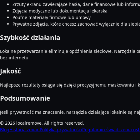
Zrzuty ekranu zawierające hasła, dane finansowe lub inform
Zdjęcia medyczne lub dokumentacja lekarska
Poufne materiały firmowe lub umowy
Prywatne zdjęcia, które chcesz zachować wyłącznie dla siebi
Szybkość działania
Lokalne przetwarzanie eliminuje opóźnienia sieciowe. Narzędzia o
bez internetu.
Jakość
Najlepsze rezultaty osiąga się dzięki precyzyjnemu maskowaniu i 
Podsumowanie
Jeśli prywatność ma znaczenie, narzędzia działające lokalnie są 
©
2026
localremove.
All rights reserved.
Blog
Historia zmian
Polityka prywatności
Regulamin świadczenia us